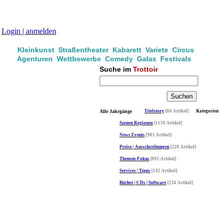
Login | anmelden
Kleinkunst Straßentheater Kabarett Variete Circus
Agenturen Wettbewerbe Comedy Galas Festivals
Suche im
Trottoir
Alle Jahrgänge
Titelstory
[84 Artikel]
Kategorien
Szenen Regionen
[1159 Artikel]
News Events
[901 Artikel]
Preise | Ausschreibungen
[228 Artikel]
Themen-Fokus
[891 Artikel]
Services | Tipps
[142 Artikel]
Bücher | CDs | Software
[234 Artikel]