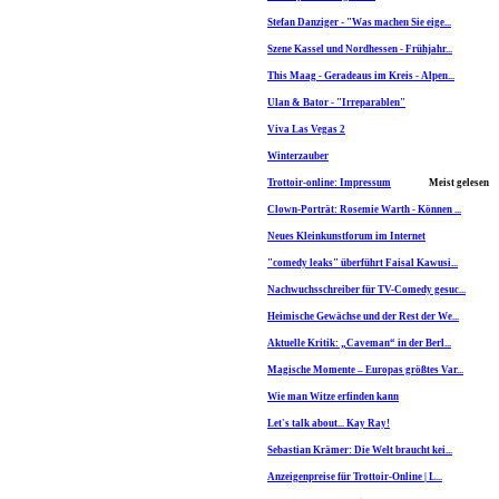
Stefan Danziger - "Was machen Sie eige...
Szene Kassel und Nordhessen - Frühjahr...
This Maag - Geradeaus im Kreis - Alpen...
Ulan & Bator - "Irreparablen"
Viva Las Vegas 2
Winterzauber
Trottoir-online: Impressum
Meist gelesen
Clown-Porträt: Rosemie Warth - Können ...
Neues Kleinkunstforum im Internet
"comedy leaks" überführt Faisal Kawusi...
Nachwuchsschreiber für TV-Comedy gesuc...
Heimische Gewächse und der Rest der We...
Aktuelle Kritik: „Caveman“ in der Berl...
Magische Momente – Europas größtes Var...
Wie man Witze erfinden kann
Let's talk about... Kay Ray!
Sebastian Krämer: Die Welt braucht kei...
Anzeigenpreise für Trottoir-Online | L...