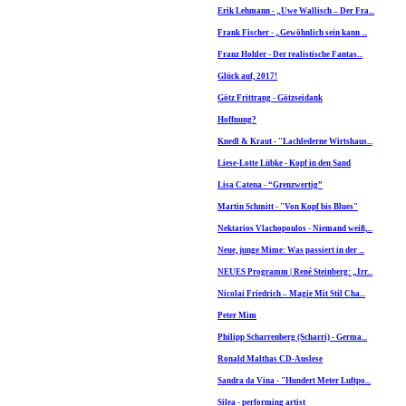
Erik Lehmann - „Uwe Wallisch – Der Fra...
Frank Fischer - „Gewöhnlich sein kann ...
Franz Hohler - Der realistische Fantas...
Glück auf, 2017!
Götz Frittrang - Götzseidank
Hoffnung?
Knedl & Kraut - "Lachlederne Wirtshaus...
Liese-Lotte Lübke - Kopf in den Sand
Lisa Catena - “Grenzwertig”
Martin Schmitt - "Von Kopf bis Blues"
Nektarios Vlachopoulos - Niemand weiß,...
Neue, junge Mime: Was passiert in der ...
NEUES Programm | René Steinberg: „Irr...
Nicolai Friedrich – Magie Mit Stil Cha...
Peter Mim
Philipp Scharrenberg (Scharri) - Germa...
Ronald Malthas CD-Auslese
Sandra da Vina - "Hundert Meter Luftpo...
Silea - performing artist