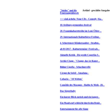
"Spider" und die
Artikel - gewählte Ausgabe
Feuerzangenbowle
+++ einLächeln: Neue CDs - Comedy | Ka...
18. freiburg-grenzenlos-festival
28. Frauenkabarettreihe im Loni-Übler-...
29. Internationale Kulturbörse Freibur...
4. Schortenser Klinkerzauber - Straßen...
ab 01|2017 - Kulturtermine | Festivals...
Aktuelle Kritik - Die große Coperlin-S...
Archie Clapp - "Clappe, das ist Kunst ...
Bühne Cipolla - Schachnovelle
Cirque du Soleil - Amaluna -
Cobario - "10 Welten"
Comédie des Masques - Habbe & Meik „Di...
Das Siegerbaby
Ein kurzer Blick zurück und ein langer...
Ein Maulwurf schleicht durch den Renit...
Entertainment für alle Sinne