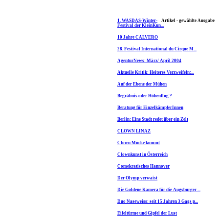
1. WASDAS-Winter-
Artikel - gewählte Ausgabe
Festival der KleinKun...
10 Jahre CALVERO
28. Festival International du Cirque M...
AgenturNews: März/ April 2004
Aktuelle Kritik: Heiteres Verzweifeln:...
Auf der Ebene der Mühen
Begräbnis oder Höhenflug ?
Beratung für EinzelkämpferInnen
Berlin: Eine Stadt redet über ein Zelt
CLOWN LINAZ
Clown Mücke kommt
Clownkunst in Österreich
Comekratisches Hannover
Der Olymp verwaist
Die Goldene Kamera für die Augsburger ...
Duo Naseweiss: seit 15 Jahren 3 Gags p...
Eifeltürme und Gipfel der Lust