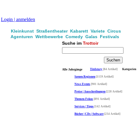
Login | anmelden
Kleinkunst Straßentheater Kabarett Variete Circus
Agenturen Wettbewerbe Comedy Galas Festivals
Suche im
Trottoir
Alle Jahrgänge
Titelstory
[84 Artikel]
Kategorien
Szenen Regionen
[1159 Artikel]
News Events
[901 Artikel]
Preise | Ausschreibungen
[228 Artikel]
Themen-Fokus
[891 Artikel]
Services | Tipps
[142 Artikel]
Bücher | CDs | Software
[234 Artikel]