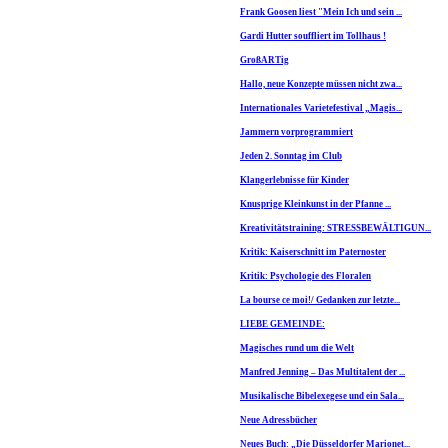
Frank Goosen liest "Mein Ich und sein ...
Gardi Hutter souffliert im Tollhaus !
GroßARTig
Hallo, neue Konzepte müssen nicht zwa...
Internationales Varietefestival „Magis...
Jammern vorprogrammiert
Jeden 2. Sonntag im Club
Klangerlebnisse für Kinder
Knusprige Kleinkunst in der Pfanne ...
Kreativitätstraining: STRESSBEWÄLTIGUN...
Kritik: Kaiserschnitt im Paternoster
Kritik: Psychologie des Floralen
La bourse ce moi!/ Gedanken zur letzte...
LIEBE GEMEINDE:
Magisches rund um die Welt
Manfred Jenning – Das Multitalent der ...
Musikalische Bibelexegese und ein Sala...
Neue Adressbücher
Neues Buch: „Die Düsseldorfer Marionet...