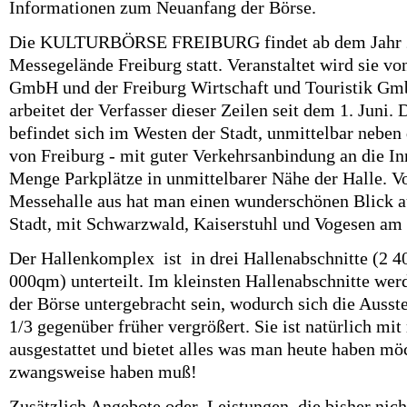
Informationen zum Neuanfang der Börse.
Die KULTURBÖRSE FREIBURG findet ab dem Jahr 2
Messegelände Freiburg statt. Veranstaltet wird sie v
GmbH und der Freiburg Wirtschaft und Touristik Gmb
arbeitet der Verfasser dieser Zeilen seit dem 1. Juni
befindet sich im Westen der Stadt, unmittelbar neben
von Freiburg - mit guter Verkehrsanbindung an die In
Menge Parkplätze in unmittelbarer Nähe der Halle. V
Messehalle aus hat man einen wunderschönen Blick au
Stadt, mit Schwarzwald, Kaiserstuhl und Vogesen am 
Der Hallenkomplex
ist in drei Hallenabschnitte (2 4
000qm) unterteilt. Im kleinsten Hallenabschnitte we
der Börse untergebracht sein, wodurch sich die Ausst
1/3 gegenüber früher vergrößert. Sie ist natürlich mi
ausgestattet und bietet alles was man heute haben möc
zwangsweise haben muß!
Zusätzlich Angebote oder
Leistungen, die bisher nic