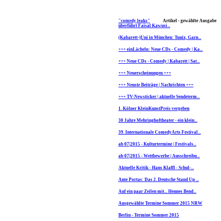
"comedy leaks"
Artikel - gewählte Ausgabe
überführt Faisal Kawusi...
(Kabarett-)Uni in München: Tunix, Garn...
+++ einLächeln: Neue CDs - Comedy | Ka...
+++ Neue CDs - Comedy | Kabarett | Sat...
+++ Neuerscheinungen +++
+++ Neuste Beiträge | Nachrichten +++
+++ TV-Newsticker | aktuelle Sendeterm...
1. Kölner KleinKunstPreis vergeben
30 Jahre Mehringhoftheater - ein klein...
39. Internationale ComedyArts Festival...
ab 07|2015 - Kulturtermine | Festivals...
ab 07|2015 - Wettbewerbe | Ausschreibu...
Aktuelle Kritik - Hans Klaffl - Schul-...
Ante Portas: Das 2. Deutsche Stand Up ...
Auf ein paar Zeilen mit... Hennes Bend...
Ausgewählte Termine Sommer 2015 NRW
Berlin - Termine Sommer 2015