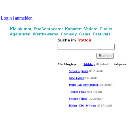
Login | anmelden
Kleinkunst Straßentheater Kabarett Variete Circus
Agenturen Wettbewerbe Comedy Galas Festivals
Suche im
Trottoir
Alle Jahrgänge
Titelstory
[84 Artikel]
Kategorien
Szenen Regionen
[1159 Artikel]
News Events
[901 Artikel]
Preise | Ausschreibungen
[228 Artikel]
Themen-Fokus
[891 Artikel]
Services | Tipps
[142 Artikel]
Bücher | CDs | Software
[234 Artikel]