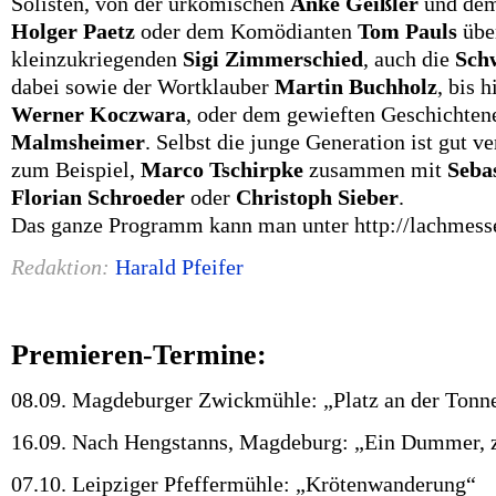
Solisten, von der urkomischen
Anke Geißler
und dem 
Holger Paetz
oder dem Komödianten
Tom Pauls
über
kleinzukriegenden
Sigi Zimmerschied
, auch die
Sch
dabei sowie der Wortklauber
Martin Buchholz
, bis 
Werner Koczwara
, oder dem gewieften Geschichten
Malmsheimer
. Selbst die junge Generation ist gut ve
zum Beispiel,
Marco Tschirpke
zusammen mit
Seba
Florian Schroeder
oder
Christoph Sieber
.
Das ganze Programm kann man unter http://lachmesse
Redaktion:
Harald Pfeifer
Premieren-Termine:
08.09. Magdeburger Zwickmühle: „Platz an der Tonn
16.09. Nach Hengstanns, Magdeburg: „
Ein
Dummer, z
07.10. Leipziger Pfeffermühle: „
Krötenwanderung“