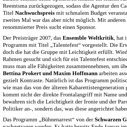
Reemtsma zurückgezogen, sodass die Agentur den Cab
Titel
Nachwuchspreis
mit schmalem Budget veranstal
zweites Mal war das aber nicht möglich. Mit anderen
renommierter Preis sucht einen Sponsor.
Der Preisträger 2007, das
Ensemble Weltkritik
, hat
Programm mit Titel „Talentefest“ vorgestellt. Die E
doch die hat die Gruppe mit Leichtigkeit erfüllt. Wie
Rahmen gesucht und sich für ein Talentefest entschie
muss man alle Fähigkeiten zusammennehmen, um übe
Bettina Prokert und Maxim Hoffmann
arbeiten ass
gezielt Kontraste. Natürlich ist das Programm politisc
wie man das von der älteren Kabarettistengeneration
kommt nicht der direkte Frontalangriff mit Name un
bewahren sich die Leichtigkeit der Ironie und der Par
Politiker an-, sondern das, was diese angerichtet habe
Das Programm „Bühnenarrest“ von der
Schwarzen G
nachgetragen werden. Es hatte bereits Ende Januar im