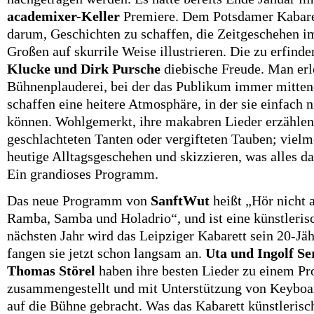
academixer-Keller
Premiere. Dem Potsdamer Kabaret
darum, Geschichten zu schaffen, die Zeitgeschehen i
Großen auf skurrile Weise illustrieren. Die zu erfinde
Klucke und Dirk Pursche
diebische Freude. Man erl
Bühnenplauderei, bei der das Publikum immer mittend
schaffen eine heitere Atmosphäre, in der sie einfach 
können. Wohlgemerkt, ihre makabren Lieder erzählen
geschlachteten Tanten oder vergifteten Tauben; vielme
heutige Alltagsgeschehen und skizzieren, was alles da
Ein grandioses Programm.
Das neue Programm von
SanftWut
heißt „Hör nicht 
Ramba, Samba und Holadrio“, und ist eine künstleris
nächsten Jahr wird das Leipziger Kabarett sein 20-Jäh
fangen sie jetzt schon langsam an.
Uta und Ingolf S
Thomas Störel
haben ihre besten Lieder zu einem 
zusammengestellt und mit Unterstützung von Keybo
auf die Bühne gebracht. Was das Kabarett künstlerisc