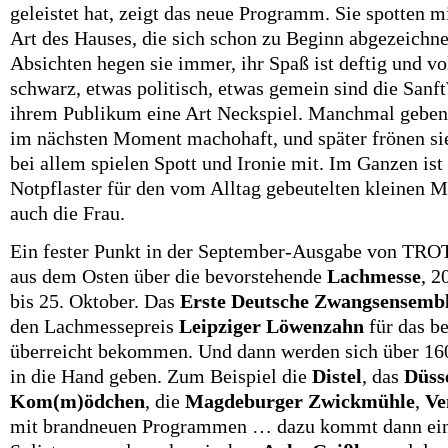
geleistet hat, zeigt das neue Programm. Sie spotten mi
Art des Hauses, die sich schon zu Beginn abgezeichnet
Absichten hegen sie immer, ihr Spaß ist deftig und v
schwarz, etwas politisch, etwas gemein sind die Sanft
ihrem Publikum eine Art Neckspiel. Manchmal geben s
im nächsten Moment machohaft, und später frönen s
bei allem spielen Spott und Ironie mit. Im Ganzen ist
Notpflaster für den vom Alltag gebeutelten kleinen M
auch die Frau.
Ein fester Punkt in der September-Ausgabe von TROT
aus dem Osten über die bevorstehende
Lachmesse
, 2
bis 25. Oktober. Das
Erste Deutsche Zwangsensemb
den Lachmessepreis
Leipziger Löwenzahn
für das b
überreicht bekommen. Und dann werden sich über 160
in die Hand geben. Zum Beispiel die
Distel
, das
Düss
Kom(m)ödchen
, die
Magdeburger Zwickmühle
,
Ve
mit
brandneuen Programmen … dazu kommt dann ein