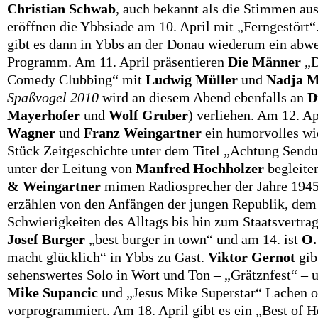
Christian Schwab
, auch bekannt als die Stimmen a
eröffnen die Ybbsiade am 10. April mit „Ferngestört
gibt es dann in Ybbs an der Donau wiederum ein abw
Programm. Am 11. April präsentieren
Die Männer
„D
Comedy Clubbing“ mit
Ludwig Müller
und
Nadja M
Spaßvogel 2010
wird an diesem Abend ebenfalls an
D
Mayerhofer
und
Wolf Gruber
)
verliehen. Am 12. Ap
Wagner
und
Franz Weingartner
ein humorvolles wi
Stück Zeitgeschichte unter dem Titel „Achtung Send
unter der Leitung von
Manfred Hochholzer
begleiten
& Weingartner
mimen Radiosprecher der Jahre 1945
erzählen von den Anfängen der jungen Republik, dem
Schwierigkeiten des Alltags bis hin zum Staatsvertrag
Josef Burger
„best burger in town“ und am 14. ist
O.
macht glücklich“ in Ybbs zu Gast.
Viktor Gernot
gib
sehenswertes Solo in Wort und Ton – „Grätznfest“ – u
Mike Supancic
und „Jesus Mike Superstar“ Lachen 
vorprogrammiert. Am 18. April gibt es ein „Best of H