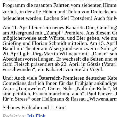
Programm die rasanten Fahrten vom siebenten Himme
zurück, in der alle Höhen und Tiefen von Dreiecksb
beleuchtet werden. Lachen Sie! Trotzdem! Auch für 
Am 11. April feiert ein neues Kabarett-Duo,
Gniefing
am Alsergrund mit „Zumpf“ Premiere. Aus diesem Gr
möglicherweise auch Würstel und Bier geben, wie un
Gniefing
und
Florian Schmidt
mitteilen. Am 15. April
Bandl
im Theater am Alsergrund sein zweites Solo „Zu
20. April gibt
Jörg-Martin Willnauer
mit „Danke“ sei
Abschiedsvorstellungen. Er wechselt die Seiten und ste
Gabi Fleisch
präsentiert ab 22. April in Götzis (Vorarl
verschwunden“, ein Kabarett von
Stefan Vögel
.
Und: Auch viele Österreich-Premieren deutscher Kaba
Comedians darf ich Ihnen für das Frühjahr ankündige
Astor
„Tonjuwelen“,
Dieter Nuhr
„Nuhr die Ruhe“,
M
sind peinlich, Frauen manchmal auch“,
Paul Panzer
„E
für’n Stress“ oder
Heißmann & Rassau
„Witwenalarm
Schönes Frühjahr und Li Grü!
Redaktion:
Iris Fink