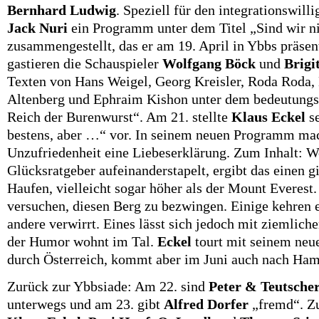
Bernhard Ludwig
. Speziell für den integrationswill
Jack Nuri
ein Programm unter dem Titel „Sind wir ni
zusammengestellt, das er am 19. April in Ybbs präsent
gastieren die Schauspieler
Wolfgang Böck
und
Brigi
Texten von Hans Weigel, Georg Kreisler, Roda Roda,
Altenberg und Ephraim Kishon unter dem bedeutungs
Reich der Burenwurst“. Am 21. stellte
Klaus Eckel
se
bestens, aber …“ vor.
In seinem neuen Programm mac
Unzufriedenheit eine Liebeserklärung. Zum Inhalt: W
Glücksratgeber aufeinanderstapelt, ergibt das einen g
Haufen, vielleicht sogar höher als der Mount Everest
versuchen, diesen Berg zu bezwingen. Einige kehren 
andere verwirrt. Eines lässt sich jedoch mit ziemliche
der Humor wohnt im Tal.
Eckel
tourt mit seinem neu
durch Österreich, kommt aber im Juni auch nach Ha
Zurück zur Ybbsiade: A
m 22. sind
Peter & Teutsche
unterwegs und am 23. gibt
Alfred Dorfer
„fremd“. Zu