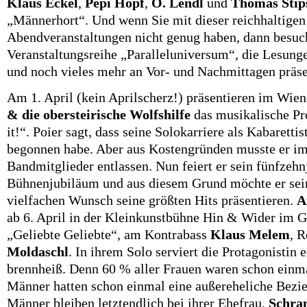
Klaus Eckel
,
Pepi Hopf
,
O. Lendl
und
Thomas Stip
„Männerhort“. Und wenn Sie mit dieser reichhaltige
Abendveranstaltungen nicht genug haben, dann besuch
Veranstaltungsreihe „Paralleluniversum“, die Lesung
und noch vieles mehr an Vor- und Nachmittagen präse
Am 1. April (kein Aprilscherz!) präsentieren im Wi
& die obersteirische Wolfshilfe
das musikalische P
it!“. Poier sagt, dass seine Solokarriere als Kabarettis
begonnen habe. Aber aus Kostengründen musste er i
Bandmitglieder entlassen. Nun feiert er sein fünfzehn
Bühnenjubiläum und aus diesem Grund möchte er se
vielfachen Wunsch seine größten Hits präsentieren.
A
ab 6. April in der Kleinkunstbühne Hin & Wider im G
„Geliebte Geliebte“, a
m Kontrabass
Klaus Melem
, R
Moldaschl
. In ihrem Solo serviert die Protagonistin
brennheiß. Denn 60 % aller Frauen waren schon einma
Männer hatten schon einmal eine außereheliche Bez
Männer bleiben letztendlich bei ihrer Ehefrau.
Schra