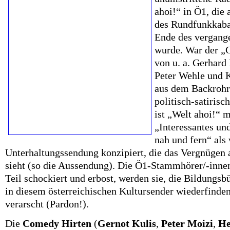
ahoi!“ in Ö1, die
des Rundfunkkaba
Ende des vergange
wurde. War der „
von u. a. Gerhard
Peter Wehle und 
aus dem Backrohr 
politisch-satiris
ist „Welt ahoi!“ m
„Interessantes un
nah und fern“ als
Unterhaltungssendung konzipiert, die das Vergnügen 
sieht (so die Aussendung). Die Ö1-Stammhörer/-inne
Teil schockiert und erbost, werden sie, die Bildungsbü
in diesem österreichischen Kultursender wiederfinden
verarscht (Pardon!).
Die
Comedy Hirten
(
Gernot Kulis
,
Peter Moizi
,
He