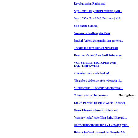
Revolution im Rheinland
Sept. 1999 - July 2000:Festivals | Kul...
Sept. 1999 - Nov. 2000:Festivals | Kul...
So a haaßa Summa
Sommerzeit entlang der Ruhr
Spezial-Anfertigungen für den perfekte...
Theater mit dem Rücken zur Strasse
Ustermer Ochse 99 an Emil Steinberger
VON STILLEN BIOTOPEN UND
BAKTERIENWELT...
Zomerfestivals - echt lekker!
“Es gab so viele gute Acts wie noch ni...
“Und tschüss! - Die erste Abschiedstou...
Trottoir-online: Impressum
Meist gelesen
Clown-Porträt: Rosemie Warth - Können ...
Neues Kleinkunstforum im Internet
"comedy leaks" überführt Faisal Kawusi...
Nachwuchsschreiber für TV-Comedy gesuc...
Heimische Gewächse und der Rest der We...