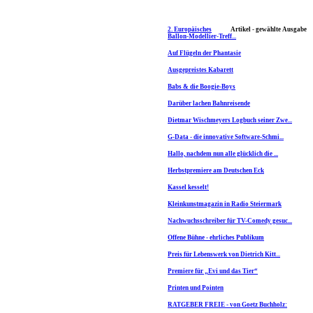
2. Europäisches
Artikel - gewählte Ausgabe
Ballon-Modellier-Treff...
Auf Flügeln der Phantasie
Ausgepreistes Kabarett
Babs & die Boogie-Boys
Darüber lachen Bahnreisende
Dietmar Wischmeyers Logbuch seiner Zwe...
G-Data - die innovative Software-Schmi...
Hallo, nachdem nun alle glücklich die ...
Herbstpremiere am Deutschen Eck
Kassel kesselt!
Kleinkunstmagazin in Radio Steiermark
Nachwuchsschreiber für TV-Comedy gesuc...
Offene Bühne - ehrliches Publikum
Preis für Lebenswerk von Dietrich Kitt...
Premiere für „Evi und das Tier“
Printen und Pointen
RATGEBER FREIE - von Goetz Buchholz: