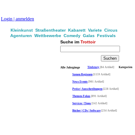
Login | anmelden
Kleinkunst Straßentheater Kabarett Variete Circus
Agenturen Wettbewerbe Comedy Galas Festivals
Suche im
Trottoir
Alle Jahrgänge
Titelstory
[84 Artikel]
Kategorien
Szenen Regionen
[1159 Artikel]
News Events
[901 Artikel]
Preise | Ausschreibungen
[228 Artikel]
Themen-Fokus
[891 Artikel]
Services | Tipps
[142 Artikel]
Bücher | CDs | Software
[234 Artikel]