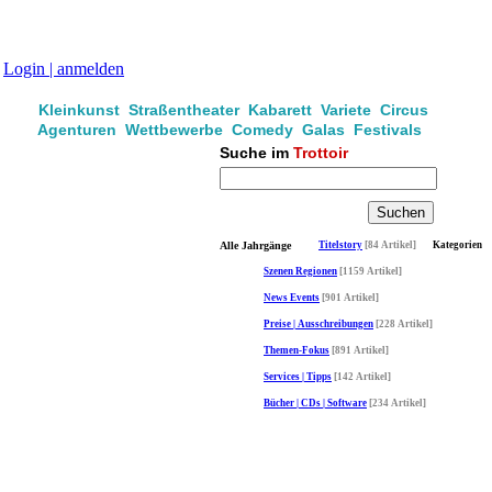
Login | anmelden
Kleinkunst Straßentheater Kabarett Variete Circus
Agenturen Wettbewerbe Comedy Galas Festivals
Suche im
Trottoir
Alle Jahrgänge
Titelstory
[84 Artikel]
Kategorien
Szenen Regionen
[1159 Artikel]
News Events
[901 Artikel]
Preise | Ausschreibungen
[228 Artikel]
Themen-Fokus
[891 Artikel]
Services | Tipps
[142 Artikel]
Bücher | CDs | Software
[234 Artikel]