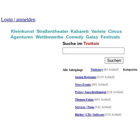
Login | anmelden
Kleinkunst Straßentheater Kabarett Variete Circus
Agenturen Wettbewerbe Comedy Galas Festivals
Suche im
Trottoir
Alle Jahrgänge
Titelstory
[84 Artikel]
Kategorien
Szenen Regionen
[1159 Artikel]
News Events
[901 Artikel]
Preise | Ausschreibungen
[228 Artikel]
Themen-Fokus
[891 Artikel]
Services | Tipps
[142 Artikel]
Bücher | CDs | Software
[234 Artikel]