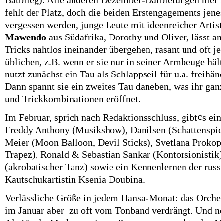
Batbileg). Alle anderen Dezember-Darbietungen hier 
fehlt der Platz, doch die beiden Erstengagements jen
vergessen werden, junge Leute mit ideenreicher Artis
Mawendo
aus Südafrika, Dorothy und Oliver, lässt a
Tricks nahtlos ineinander übergehen, rasant und oft j
üblichen, z.B. wenn er sie nur in seiner Armbeuge häl
nutzt zunächst ein Tau als Schlappseil für u.a. freihä
Dann spannt sie ein zweites Tau daneben, was ihr ga
und Trickkombinationen eröffnet.
Im Februar, sprich nach Redaktionsschluss, gibt¢s ei
Freddy Anthony (Musikshow), Danilsen (Schattenspie
Meier (Moon Balloon, Devil Sticks), Svetlana Proko
Trapez), Ronald & Sebastian Sankar (Kontorsionistik
(akrobatischer Tanz) sowie ein Kennenlernen der rus
Kautschukartistin Ksenia Doubina.
Verlässliche Größe in jedem Hansa-Monat: das Orche
im Januar aber zu oft vom Tonband verdrängt. Und no