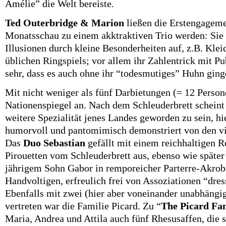
Amélie” die Welt bereiste.
Ted Outerbridge & Marion
ließen die Erstengageme
Monatsschau zu einem akktraktiven Trio werden: Sie 
Illusionen durch kleine Besonderheiten auf, z.B. Klei
üblichen Ringspiels; vor allem ihr Zahlentrick mit Pu
sehr, dass es auch ohne ihr “todesmutiges” Huhn ging
Mit nicht weniger als fünf Darbietungen (= 12 Perso
Nationenspiegel an. Nach dem Schleuderbrett scheint
weitere Spezialität jenes Landes geworden zu sein, hi
humorvoll und pantomimisch demonstriert von den v
Das
Duo Sebastian
gefällt mit einem reichhaltigen Re
Pirouetten vom Schleuderbrett aus, ebenso wie später
jährigem Sohn Gabor in remporeicher Parterre-Akrob
Handvoltigen, erfreulich frei von Assoziationen “dres
Ebenfalls mit zwei (hier aber voneinander unabhängi
vertreten war die Familie Picard. Zu “
The Picard Fa
Maria, Andrea und Attila auch fünf Rhesusaffen, die 