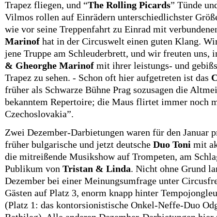
Trapez fliegen, und “
The Rolling Picards
” Tünde und
Vilmos rollen auf Einrädern unterschiedlichster Größ
wie vor seine Treppenfahrt zu Einrad mit verbunden
Marinof
hat in der Circuswelt einen guten Klang. Wi
jene Truppe am Schleuderbrett, und wir freuten uns,
& Gheorghe Marinof
mit ihrer leistungs- und gebi
Trapez zu sehen. - Schon oft hier aufgetreten ist das
C
früher als Schwarze Bühne Prag sozusagen die Altmeis
bekanntem Repertoire; die Maus flirtet immer noch m
Czechoslovakia”.
Zwei Dezember-Darbietungen waren für den Januar pr
früher bulgarische und jetzt deutsche
Duo Toni
mit a
die mitreißende Musikshow auf Trompeten, am Schla
Publikum von
Tristan & Linda
. Nicht ohne Grund la
Dezember bei einer Meinungsumfrage unter Circusfr
Gästen auf Platz 3, enorm knapp hinter Tempojongle
(Platz 1: das kontorsionistische Onkel-Neffe-Duo O