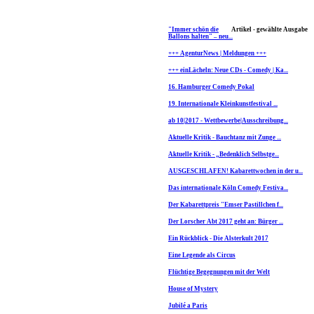
"Immer schön die
Artikel - gewählte Ausgabe
Ballons halten" – neu...
+++ AgenturNews | Meldungen +++
+++ einLächeln: Neue CDs - Comedy | Ka...
16. Hamburger Comedy Pokal
19. Internationale Kleinkunstfestival ...
ab 10|2017 - Wettbewerbe|Ausschreibung...
Aktuelle Kritik - Bauchtanz mit Zunge ...
Aktuelle Kritik - „Bedenklich Selbstge...
AUSGESCHLAFEN! Kabarettwochen in der u...
Das internationale Köln Comedy Festiva...
Der Kabarettpreis "Emser Pastillchen f...
Der Lorscher Abt 2017 geht an: Bürger ...
Ein Rückblick - Die Alsterkult 2017
Eine Legende als Circus
Flüchtige Begegnungen mit der Welt
House of Mystery
Jubilé a Paris