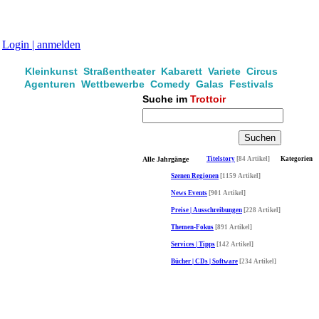
Login | anmelden
Kleinkunst Straßentheater Kabarett Variete Circus
Agenturen Wettbewerbe Comedy Galas Festivals
Suche im
Trottoir
Alle Jahrgänge
Titelstory
[84 Artikel]
Kategorien
Szenen Regionen
[1159 Artikel]
News Events
[901 Artikel]
Preise | Ausschreibungen
[228 Artikel]
Themen-Fokus
[891 Artikel]
Services | Tipps
[142 Artikel]
Bücher | CDs | Software
[234 Artikel]