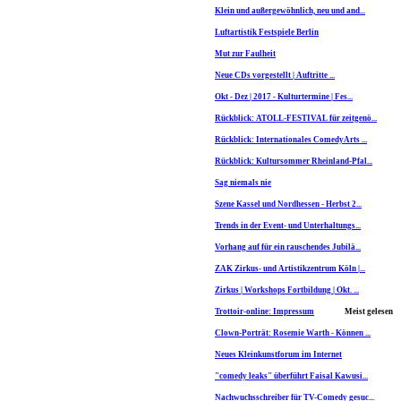
Klein und außergewöhnlich, neu und and...
Luftartistik Festspiele Berlin
Mut zur Faulheit
Neue CDs vorgestellt | Auftritte ...
Okt - Dez | 2017 - Kulturtermine | Fes...
Rückblick: ATOLL-FESTIVAL für zeitgenö...
Rückblick: Internationales ComedyArts ...
Rückblick: Kultursommer Rheinland-Pfal...
Sag niemals nie
Szene Kassel und Nordhessen - Herbst 2...
Trends in der Event- und Unterhaltungs...
Vorhang auf für ein rauschendes Jubilä...
ZAK Zirkus- und Artistikzentrum Köln |...
Zirkus | Workshops Fortbildung | Okt. ...
Trottoir-online: Impressum
Meist gelesen
Clown-Porträt: Rosemie Warth - Können ...
Neues Kleinkunstforum im Internet
"comedy leaks" überführt Faisal Kawusi...
Nachwuchsschreiber für TV-Comedy gesuc...