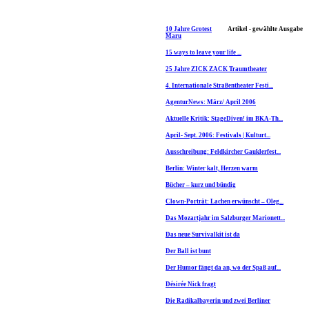
10 Jahre Grotest
Artikel - gewählte Ausgabe
Maru
15 ways to leave your life ...
25 Jahre ZICK ZACK Traumtheater
4. Internationale Straßentheater Festi...
AgenturNews: März/ April 2006
Aktuelle Kritik: StageDiven! im BKA-Th...
April- Sept. 2006: Festivals | Kulturt...
Ausschreibung: Feldkircher Gauklerfest...
Berlin: Winter kalt, Herzen warm
Bücher – kurz und bündig
Clown-Porträt: Lachen erwünscht – Oleg...
Das Mozartjahr im Salzburger Marionett...
Das neue Survivalkit ist da
Der Ball ist bunt
Der Humor fängt da an, wo der Spaß auf...
Désirée Nick fragt
Die Radikalbayerin und zwei Berliner