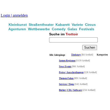
Login | anmelden
Kleinkunst Straßentheater Kabarett Variete Circus
Agenturen Wettbewerbe Comedy Galas Festivals
Suche im
Trottoir
Alle Jahrgänge
Titelstory
[84 Artikel]
Kategorien
Szenen Regionen
[1159 Artikel]
News Events
[901 Artikel]
Preise | Ausschreibungen
[228 Artikel]
Themen-Fokus
[891 Artikel]
Services | Tipps
[142 Artikel]
Bücher | CDs | Software
[234 Artikel]