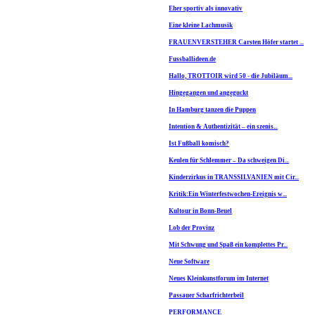
Eher sportiv als innovativ
Eine kleine Lachmusik
FRAUENVERSTEHER Carsten Höfer startet ...
Fussballideen.de
Hallo, TROTTOIR wird 50 - die Jubiläum...
Hingegangen und angeguckt
In Hamburg tanzen die Puppen
Intention & Authentizität – ein szenis...
Ist Fußball komisch?
Keulen für Schlemmer – Da schweigen Di...
Kinderzirkus in TRANSSILVANIEN mit Cir...
Kritik:Ein Winterfestwochen-Ereignis w...
Kultour in Bonn-Beuel
Lob der Provinz
Mit Schwung und Spaß ein komplettes Pr...
Neue Software
Neues Kleinkunstforum im Internet
Passauer Scharfrichterbeil
PERFORMANCE