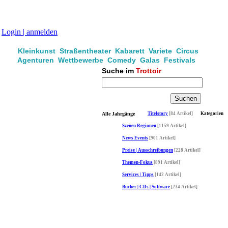
Login | anmelden
Kleinkunst Straßentheater Kabarett Variete Circus
Agenturen Wettbewerbe Comedy Galas Festivals
Suche im
Trottoir
Alle Jahrgänge
Titelstory
[84 Artikel]
Kategorien
Szenen Regionen
[1159 Artikel]
News Events
[901 Artikel]
Preise | Ausschreibungen
[228 Artikel]
Themen-Fokus
[891 Artikel]
Services | Tipps
[142 Artikel]
Bücher | CDs | Software
[234 Artikel]