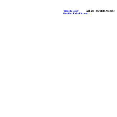
"comedy leaks"
Artikel - gewählte Ausgabe
überführt Faisal Kawusi...