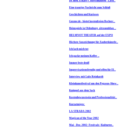
Dr. med. Eckart v. Hirschhausen - Lach...
Eine traurige Nachricht zum Schluß
Geschichten und Kurioses
Guxme.de - bietet kostenfreien Recherc...
Heimspiele in Oldenburg, zitronenblau ...
HELMNOT THEATER auf der EXPO
Höchste Auszeichnung für Zauberkünstle...
Ich lach mich tot
Ich packe meinen Koffer ...
Immer feste druff
Improvisationsfreudig und offen für El...
Interview mit Lulo Reinhardt
Kleinkunstfestival um den Pegasus-Show...
Knüppel aus dem Sack
Kostenbewusstsein und Professionalität...
Kurzatmiges:
LA STRADA 2002
Magican of the Year 2002
Mai - Dez. 2002: Festivals | Kulturter...