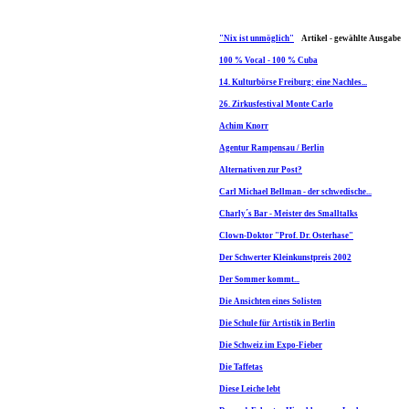
"Nix ist unmöglich"
Artikel - gewählte Ausgabe
100 % Vocal - 100 % Cuba
14. Kulturbörse Freiburg: eine Nachles...
26. Zirkusfestival Monte Carlo
Achim Knorr
Agentur Rampensau / Berlin
Alternativen zur Post?
Carl Michael Bellman - der schwedische...
Charly´s Bar - Meister des Smalltalks
Clown-Doktor "Prof. Dr. Osterhase"
Der Schwerter Kleinkunstpreis 2002
Der Sommer kommt...
Die Ansichten eines Solisten
Die Schule für Artistik in Berlin
Die Schweiz im Expo-Fieber
Die Taffetas
Diese Leiche lebt