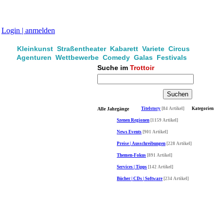
Login | anmelden
Kleinkunst Straßentheater Kabarett Variete Circus
Agenturen Wettbewerbe Comedy Galas Festivals
Suche im
Trottoir
Alle Jahrgänge
Titelstory
[84 Artikel]
Kategorien
Szenen Regionen
[1159 Artikel]
News Events
[901 Artikel]
Preise | Ausschreibungen
[228 Artikel]
Themen-Fokus
[891 Artikel]
Services | Tipps
[142 Artikel]
Bücher | CDs | Software
[234 Artikel]