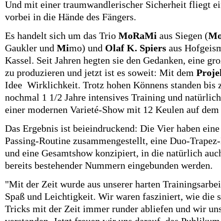
Und mit einer traumwandlerischer Sicherheit fliegt e
vorbei in die Hände des Fängers.
Es handelt sich um das Trio
MoRaMi
aus Siegen (
M
Gaukler und
Mi
mo) und
Olaf K. Spiers
aus Hofgeism
Kassel. Seit Jahren hegten sie den Gedanken, eine 
zu produzieren und jetzt ist es soweit: Mit dem
Proje
Idee
Wirklichkeit. Trotz hohen Könnens standen bis 
nochmal 1 1/2 Jahre intensives Training
und natürlic
einer modernen Varieté-Show mit 12 Keulen auf dem 
Das Ergebnis ist beieindruckend: Die Vier haben eine 
Passing-Routine zusammengestellt, eine Duo-Trape
und eine Gesamtshow konzipiert, in die natürlich auch
bereits bestehender Nummern eingebunden werden.
"Mit der Zeit wurde aus unserer harten Trainingsarbe
Spaß und Leichtigkeit. Wir waren fasziniert, wie die 
Tricks mit der Zeit immer runder abliefen und wir uns