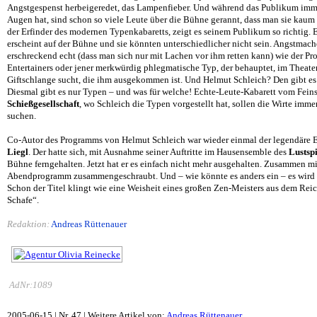
Angstgespenst herbeigeredet, das Lampenfieber. Und während das Publikum im
Augen hat, sind schon so viele Leute über die Bühne gerannt, dass man sie kaum
der Erfinder des modernen Typenkabaretts, zeigt es seinem Publikum so richtig.
erscheint auf der Bühne und sie könnten unterschiedlicher nicht sein. Angstmach
erschreckend echt (dass man sich nur mit Lachen vor ihm retten kann) wie der Pr
Entertainers oder jener merkwürdig phlegmatische Typ, der behauptet, im Theate
Giftschlange sucht, die ihm ausgekommen ist. Und Helmut Schleich? Den gibt es 
Diesmal gibt es nur Typen – und was für welche! Echte-Leute-Kabarett vom Feins
Schießgesellschaft
, wo Schleich die Typen vorgestellt hat, sollen die Wirte imm
suchen.
Co-Autor des Programms von Helmut Schleich war wieder einmal der legendäre 
Liegl
. Der hatte sich, mit Ausnahme seiner Auftritte im Hausensemble des
Lustsp
Bühne ferngehalten. Jetzt hat er es einfach nicht mehr ausgehalten. Zusammen m
Abendprogramm zusammengeschraubt. Und – wie könnte es anders ein – es wird l
Schon der Titel klingt wie eine Weisheit eines großen Zen-Meisters aus dem Reic
Schafe“.
Redaktion:
Andreas Rüttenauer
AdNr:1089
2005-06-15 | Nr. 47 |
Weitere Artikel von:
Andreas Rüttenauer