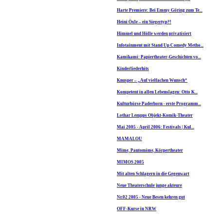
Harte Premiere: Bei Emmy Göring zum Te...
Heini Öxle – ein Siegertyp?!
Himmel und Hölle werden privatisiert
Infotainment mit Stand Up Comedy Metho...
Kamikami: Papiertheater-Geschichten vo...
Kinderliederhits
Knusper – „Auf vielfachen Wunsch“
Kompetent in allen Lebenslagen: Otto K...
Kulturbörse Paderborn - erste Programm...
Lothar Lempps Objekt-Komik-Theater
Mai 2005 - April 2006: Festivals | Kul...
MAMALOU
Mime, Pantomime, Körpertheater
MIMOS 2005
Mit alten Schlagern in die Gegenwart
Neue Theaterschule junge akteure
Nr.02 2005 - Neue Besen kehren gut
OFF-Kurse in NRW