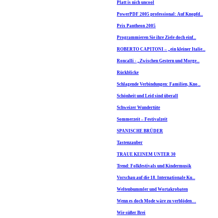
Platt is nich uncool
PowerPDF 2005 professional: Auf Knopfd...
Prix Pantheon 2005
Programmieren Sie ihre Ziele doch einf...
ROBERTO CAPITONI – „ein kleiner Italie...
Roncalli - „Zwischen Gestern und Morge...
Rückblicke
Schlagende Verbindungen: Familien, Kno...
Schönheit und Leid sind überall
Schweizer Wundertüte
Sommerzeit – Festivalzeit
SPANISCHE BRÜDER
Tastenzauber
TRAUE KEINEM UNTER 30
Trend: Folkfestivals und Kindermusik
Vorschau auf die 18. Internationale Ku...
Weltenbummler und Wortakrobaten
Wenn es doch Mode wäre zu verblöden…
Wie süßer Brei