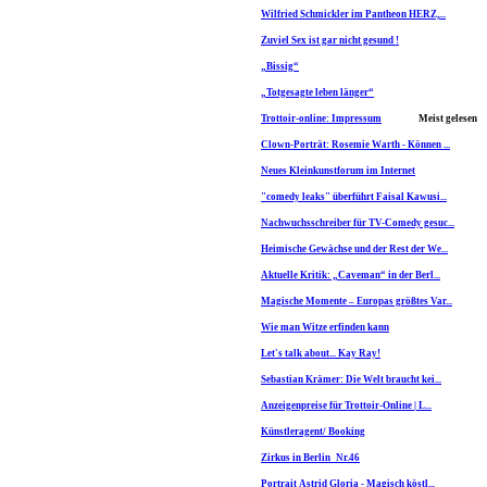
Wilfried Schmickler im Pantheon HERZ,...
Zuviel Sex ist gar nicht gesund !
„Bissig“
„Totgesagte leben länger“
Trottoir-online: Impressum
Meist gelesen
Clown-Porträt: Rosemie Warth - Können ...
Neues Kleinkunstforum im Internet
"comedy leaks" überführt Faisal Kawusi...
Nachwuchsschreiber für TV-Comedy gesuc...
Heimische Gewächse und der Rest der We...
Aktuelle Kritik: „Caveman“ in der Berl...
Magische Momente – Europas größtes Var...
Wie man Witze erfinden kann
Let's talk about... Kay Ray!
Sebastian Krämer: Die Welt braucht kei...
Anzeigenpreise für Trottoir-Online | L...
Künstleragent/ Booking
Zirkus in Berlin_Nr.46
Portrait Astrid Gloria - Magisch köstl...