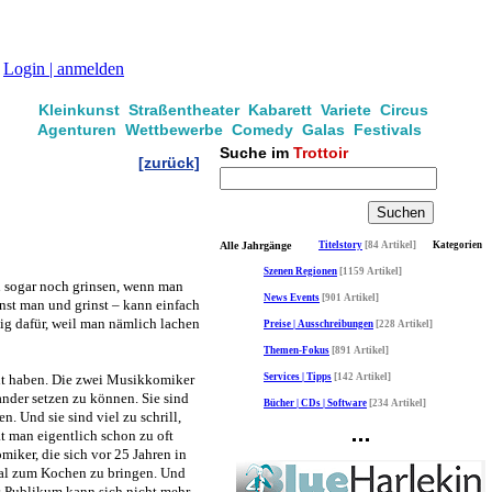
Login | anmelden
Kleinkunst Straßentheater Kabarett Variete Circus
Agenturen Wettbewerbe Comedy Galas Festivals
Suche im
Trottoir
[zurück]
Alle Jahrgänge
Titelstory
[84 Artikel]
Kategorien
Szenen Regionen
[1159 Artikel]
 sogar noch grinsen, wenn man
News Events
[901 Artikel]
inst man und grinst – kann einfach
ig dafür, weil man nämlich lachen
Preise | Ausschreibungen
[228 Artikel]
Themen-Fokus
[891 Artikel]
t haben. Die zwei Musikkomiker
Services | Tipps
[142 Artikel]
nander setzen zu können. Sie sind
Bücher | CDs | Software
[234 Artikel]
. Und sie sind viel zu schrill,
t man eigentlich schon zu oft
iker, die sich vor 25 Jahren in
al zum Kochen zu bringen. Und
as Publikum kann sich nicht mehr