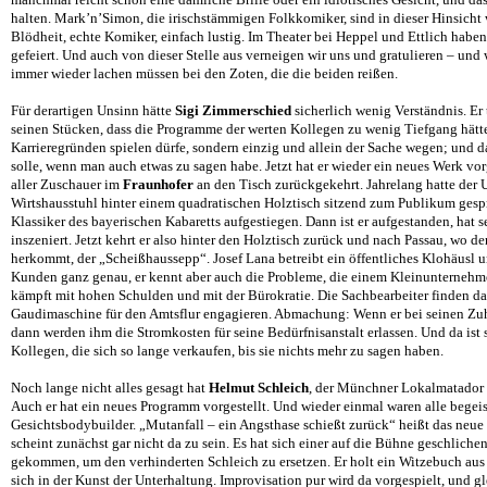
halten. Mark’n’Simon, die irischstämmigen Folkkomiker, sind in dieser Hinsicht 
Blödheit, echte Komiker, einfach lustig. Im Theater bei Heppel und Ettlich haben 
gefeiert. Und auch von dieser Stelle aus verneigen wir uns und gratulieren – und
immer wieder lachen müssen bei den Zoten, die die beiden reißen.
Für derartigen Unsinn hätte
Sigi Zimmerschied
sicherlich wenig Verständnis. Er 
seinen Stücken, dass die Programme der werten Kollegen zu wenig Tiefgang hätte
Karrieregründen spielen dürfe, sondern einzig und allein der Sache wegen; und 
solle, wenn man auch etwas zu sagen habe. Jetzt hat er wieder ein neues Werk vo
aller Zuschauer im
Fraunhofer
an den Tisch zurückgekehrt. Jahrelang hatte der 
Wirtshausstuhl hinter einem quadratischen Holztisch sitzend zum Publikum ges
Klassiker des bayerischen Kabaretts aufgestiegen. Dann ist er aufgestanden, hat s
inszeniert. Jetzt kehrt er also hinter den Holztisch zurück und nach Passau, wo d
herkommt, der „Scheißhaussepp“. Josef Lana betreibt ein öffentliches Klohäusl u
Kunden ganz genau, er kennt aber auch die Probleme, die einem Kleinunternehme
kämpft mit hohen Schulden und mit der Bürokratie. Die Sachbearbeiter finden das 
Gaudimaschine für den Amtsflur engagieren. Abmachung: Wenn er bei seinen Zuh
dann werden ihm die Stromkosten für seine Bedürfnisanstalt erlassen. Und da ist s
Kollegen, die sich so lange verkaufen, bis sie nichts mehr zu sagen haben.
Noch lange nicht alles gesagt hat
Helmut Schleich
, der Münchner Lokalmatador 
Auch er hat ein neues Programm vorgestellt. Und wieder einmal waren alle begei
Gesichtsbodybuilder. „Mutanfall – ein Angsthase schießt zurück“ heißt das neue
scheint zunächst gar nicht da zu sein. Es hat sich einer auf die Bühne geschlichen
gekommen, um den verhinderten Schleich zu ersetzen. Er holt ein Witzebuch aus 
sich in der Kunst der Unterhaltung. Improvisation pur wird da vorgespielt, und gl