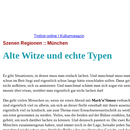
Trottoir-online | Kulturmagazin
Szenen Regionen :: München
Alte Witze und echte Typen
Es gibt Situationen, in denen muss man einfach lachen. Und manchmal muss man
schon im Bett liegt und eigentlich schon lange hätte einschlafen sollen. Dann gr
nicht aufhören, sich zu amüsieren. Und manchmal schämt man sich sogar ein wen
musste über etwas, worüber man eigentlich gar nicht lachen darf.
Das geht vielen Menschen so, wenn sie einen Abend mit
Mark’n’Simon
verbrach
sind eigentlich viel zu albern, um sich an dieser Stelle ernsthaft mit ihnen ausei
eigentlich viel zu kindisch, um zum Thema einer Erwachsenenzeitschrift zu werden
um ernst genommen zu werden. Vieles, was die beiden auf der Bühne erzählen, ha
gehört, um noch darüber lachen zu können. Und dennoch passiert es. Die zwei Kom
München zusammengetan haben, sind immer noch in der Lage, beinahe jeden Sa
manchmal reicht schon eine dämliche Brille oder ein idiotisches Gesicht, und d