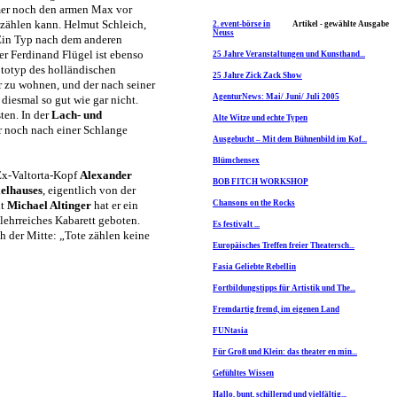
mer noch den armen Max vor
 zählen kann. Helmut Schleich,
2. event-börse in
Artikel - gewählte Ausgabe
Neuss
 Ein Typ nach dem anderen
er Ferdinand Flügel ist ebenso
25 Jahre Veranstaltungen und Kunsthand...
ototyp des holländischen
25 Jahre Zick Zack Show
r zu wohnen, und der nach seiner
AgenturNews: Mai/ Juni/ Juli 2005
diesmal so gut wie gar nicht.
ten. In der
Lach- und
Alte Witze und echte Typen
er noch nach einer Schlange
Ausgebucht – Mit dem Bühnenbild im Kof...
Blümchensex
Ex-Valtorta-Kopf
Alexander
BOB FITCH WORKSHOP
ielhauses
, eigentlich von der
it
Michael Altinger
hat er ein
Chansons on the Rocks
ehrreiches Kabarett geboten.
Es festivalt ...
h der Mitte: „Tote zählen keine
Europäisches Treffen freier Theatersch...
Fasia Geliebte Rebellin
Fortbildungstipps für Artistik und The...
Fremdartig fremd, im eigenen Land
FUNtasia
Für Groß und Klein: das theater en min...
Gefühltes Wissen
Hallo, bunt, schillernd und vielfältig...