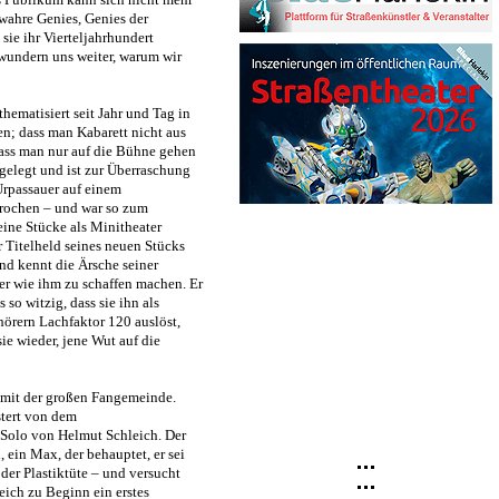
wahre Genies, Genies der
sie ihr Vierteljahrhundert
 wundern uns weiter, warum wir
thematisiert seit Jahr und Tag in
n; dass man Kabarett nicht aus
dass man nur auf die Bühne gehen
rgelegt und ist zur Überraschung
Urpassauer auf einem
prochen – und war so zum
eine Stücke als Minitheater
er Titelheld seines neuen Stücks
nd kennt die Ärsche seiner
r wie ihm zu schaffen machen. Er
so witzig, dass sie ihn als
örern Lachfaktor 120 auslöst,
ie wieder, jene Wut auf die
mit der großen Fangemeinde.
stert von dem
 Solo von Helmut Schleich. Der
, ein Max, der behauptet, er sei
der Plastiktüte – und versucht
eich zu Beginn ein erstes