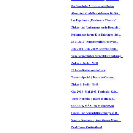
Die Staatliche Artistenschule Berlin
Abgestürzt - Unfallversicherung für Kü...
Les Papillons - „Patchwork Classics“
Zirkus- und Artistenmuseen in Deutschl...
Kulturmesse forum K in Thüringen lädt ...
ab 01|2015 - Kulturtermine | Festivals...
Juni 2001 - Juni 2002: Festivals | Kul...
Vom Lampenfieber zur perfekten Bühnenp...
Zirkus in Berlin_Nr.34
20 Jahre Kindermusik-Szene
Trottoir-Special || Teatro de Calle (e...
Zirkus in Berlin_Nr.48
Okt. 2004 - Mai 2005: Festivals | Kult...
Trottoir-Special || Teatro di strada (...
GOGOL & MÄX - die Musikclowns
Circus- und Schaustellerseelsorge in D...
Severin Groebner - „Vom kleinen Mann ....
Paul Chen - Varité-Abend