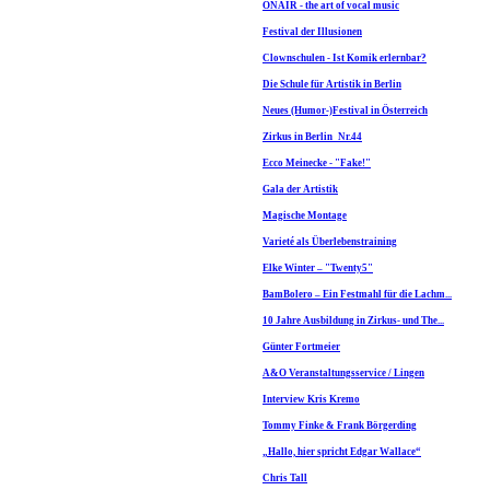
ONAIR - the art of vocal music
Festival der Illusionen
Clownschulen - Ist Komik erlernbar?
Die Schule für Artistik in Berlin
Neues (Humor-)Festival in Österreich
Zirkus in Berlin_Nr.44
Ecco Meinecke - "Fake!"
Gala der Artistik
Magische Montage
Varieté als Überlebenstraining
Elke Winter – "Twenty5"
BamBolero – Ein Festmahl für die Lachm...
10 Jahre Ausbildung in Zirkus- und The...
Günter Fortmeier
A&O Veranstaltungsservice / Lingen
Interview Kris Kremo
Tommy Finke & Frank Börgerding
„Hallo, hier spricht Edgar Wallace“
Chris Tall